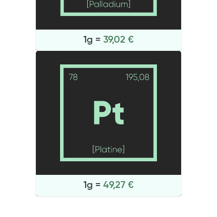
1g =
39,02 €
1g =
49,27 €