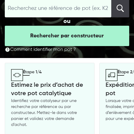
ou
Rechercher par constructeur
Comment identifier mon pot ?
Étape 1/4
Étape 2
Estimez le prix d’achat de
Expédition
votre pot catalytique
pot
Identifiez votre catalyseur par une
Lorsque votre
recherche par référence ou par
finalisée, impr
constructeur. Mettez-le dans votre
d’enlèvement à 
panier et validez votre demande
pour une expéd
d’achat.