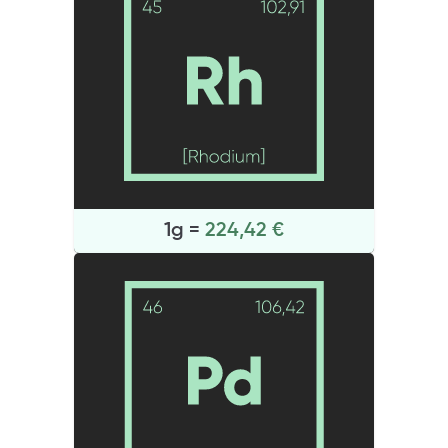
1g =
224,42 €